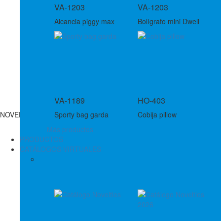
VA-1203
VA-1203
Alcancia piggy max
Bolígrafo mini Dwell
VA-1189
HO-403
NOVEDADES
Sporty bag garda
Cobija pillow
Más productos
PRODUCTOS
CATÁLOGOS VIRTUALES