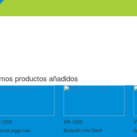
Somos una compañía de merchandising,
imos productos añadidos
-1203
VA-1203
V
ancia piggy max
Bolígrafo mini Dwell
S