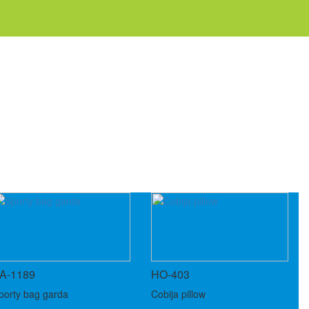
 enfocada a la distribución de artículos promocionales.
A-1189
HO-403
porty bag garda
Cobija pillow