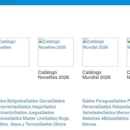
roductos
Catálogo
Catálogo
C
Novelties 2026
Mundial 2026
N
dos Bolígrafos
Saldos Gorras
Saldos
Saldos Paraguas
Saldos 
ramientas
Saldos Hogar
Saldos
Personal
Saldos Relojes
S
minación
Saldos Juegos
Saldos
Variedades
Saldos Memor
veros
Saldos Master Line
Saldos Mugs,
Maletines &Bolsos
Saldos
ilitos, Vasos y Termos
Saldos Oficina
Marcas