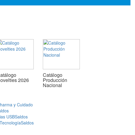
atálogo
Catálogo
ovelties 2026
Producción
Nacional
Pharma y Cuidado
aldos
ias USB
Saldos
 Tecnología
Saldos