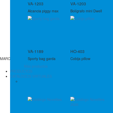
VA-1203
VA-1203
Alcancia piggy max
Bolígrafo mini Dwell
VA-1189
HO-403
MARCAS
Sporty bag garda
Cobija pillow
Más productos
PRODUCTOS
CATÁLOGOS VIRTUALES