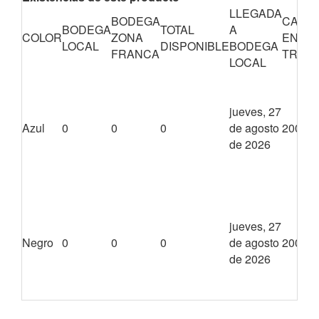
LLEGADA
BODEGA
CANTI
BODEGA
TOTAL
A
COLOR
ZONA
EN
LOCAL
DISPONIBLE
BODEGA
FRANCA
TRÁNS
LOCAL
jueves, 27
Azul
0
0
0
de agosto
2000
de 2026
jueves, 27
Negro
0
0
0
de agosto
2000
de 2026