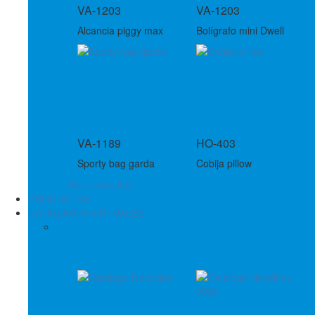
VA-1203
VA-1203
Alcancia piggy max
Bolígrafo mini Dwell
VA-1189
HO-403
Sporty bag garda
Cobija pillow
Más productos
PRODUCTOS
CATÁLOGOS VIRTUALES