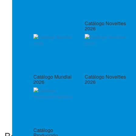
Catálogo Novelties
2026
Catálogo Mundial
Catálogo Novelties
2026
2026
Catálogo
Bolsa En Algodón Ecopack
Producción