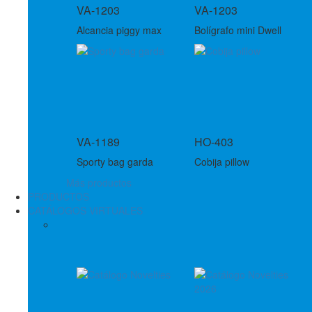
VA-1203
VA-1203
Alcancia piggy max
Bolígrafo mini Dwell
VA-1189
HO-403
Sporty bag garda
Cobija pillow
Más productos
PRODUCTOS
CATÁLOGOS VIRTUALES