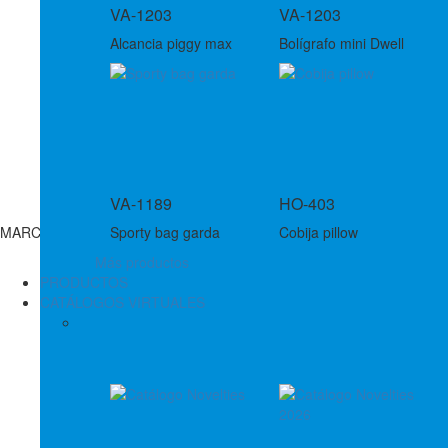
VA-1203
VA-1203
Alcancia piggy max
Bolígrafo mini Dwell
VA-1189
HO-403
MARCAS
Sporty bag garda
Cobija pillow
Más productos
PRODUCTOS
CATÁLOGOS VIRTUALES