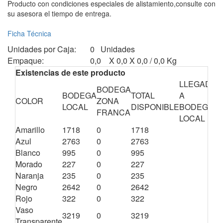
Producto con condiciones especiales de alistamiento,consulte con
su asesora el tiempo de entrega.
Ficha Técnica
Unidades por Caja:
0 Unidades
Empaque:
0,0 X 0,0 X 0,0 / 0,0 Kg
Existencias de este producto
LLEGADA
BODEGA
C
BODEGA
TOTAL
A
COLOR
ZONA
E
LOCAL
DISPONIBLE
BODEGA
FRANCA
T
LOCAL
Amarillo
1718
0
1718
0
Azul
2763
0
2763
0
Blanco
995
0
995
0
Morado
227
0
227
0
Naranja
235
0
235
0
Negro
2642
0
2642
0
Rojo
322
0
322
0
Vaso
3219
0
3219
0
Transparente