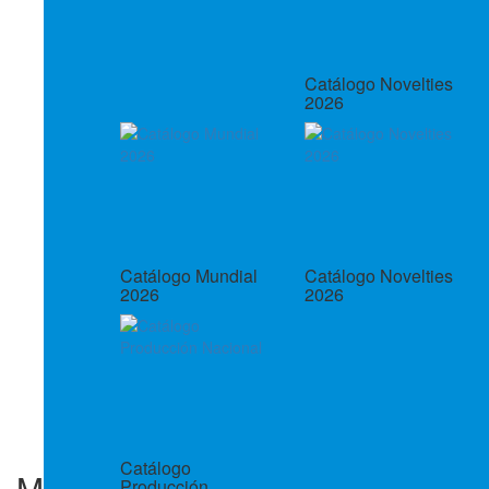
Catálogo Novelties
2026
Catálogo Mundial
Catálogo Novelties
2026
2026
Catálogo
Mug plastico Shaker 14oz -
Producción