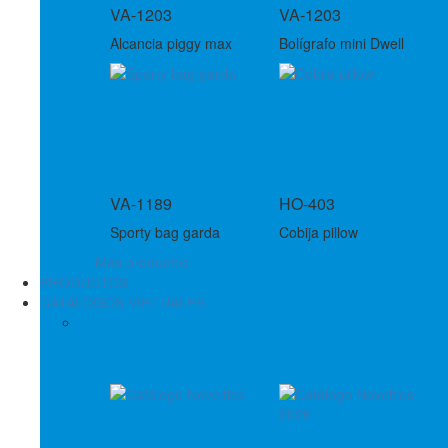
VA-1203
VA-1203
Alcancia piggy max
Bolígrafo mini Dwell
VA-1189
HO-403
Sporty bag garda
Cobija pillow
Más productos
PRODUCTOS
CATÁLOGOS VIRTUALES