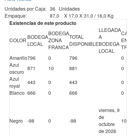
Unidades por Caja:
36 Unidades
Empaque:
87,0 X 17,0 X 31,0 / 16,0 Kg
Existencias de este producto
LLEGADA
BODEGA
CANT
BODEGA
TOTAL
A
COLOR
ZONA
EN
LOCAL
DISPONIBLE
BODEGA
FRANCA
TRÁN
LOCAL
Amarillo
796
0
796
0
Azul
871
10
881
0
oscuro
Azul
443
0
443
0
royal
Blanco
666
0
666
0
viernes, 9
de
Negro
-98
0
-98
1008
octubre
de 2026