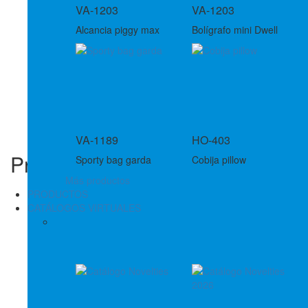
VA-1203
VA-1203
Alcancia piggy max
Bolígrafo mini Dwell
VA-1189
HO-403
Producto Descontinuado
Sporty bag garda
Cobija pillow
Más productos
PRODUCTOS
CATÁLOGOS VIRTUALES